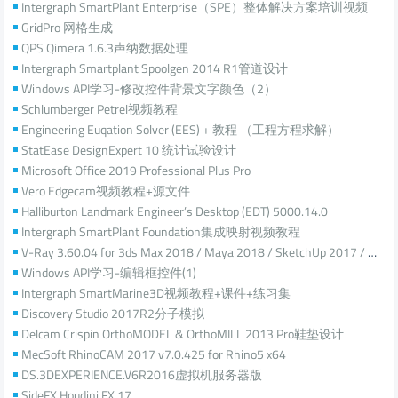
Intergraph SmartPlant Enterprise（SPE）整体解决方案培训视频
GridPro 网格生成
QPS Qimera 1.6.3声纳数据处理
Intergraph Smartplant Spoolgen 2014 R1管道设计
Windows API学习-修改控件背景文字颜色（2）
Schlumberger Petrel视频教程
Engineering Euqation Solver (EES) + 教程 （工程方程求解）
StatEase DesignExpert 10 统计试验设计
Microsoft Office 2019 Professional Plus Pro
Vero Edgecam视频教程+源文件
Halliburton Landmark Engineer’s Desktop (EDT) 5000.14.0
Intergraph SmartPlant Foundation集成映射视频教程
V-Ray 3.60.04 for 3ds Max 2018 / Maya 2018 / SketchUp 2017 / Rhino 5
Windows API学习-编辑框控件(1)
Intergraph SmartMarine3D视频教程+课件+练习集
Discovery Studio 2017R2分子模拟
Delcam Crispin OrthoMODEL & OrthoMILL 2013 Pro鞋垫设计
MecSoft RhinoCAM 2017 v7.0.425 for Rhino5 x64
DS.3DEXPERIENCE.V6R2016虚拟机服务器版
SideFX Houdini FX 17