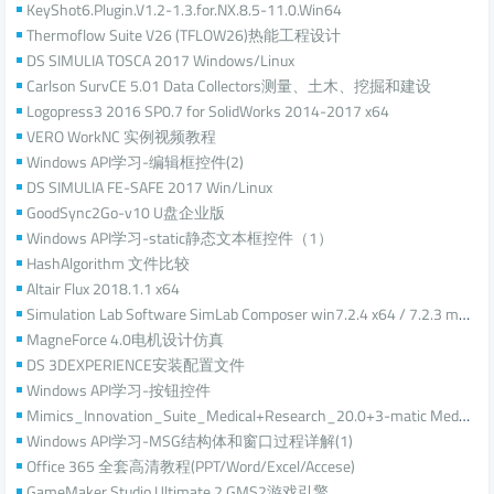
KeyShot6.Plugin.V1.2-1.3.for.NX.8.5-11.0.Win64
Thermoflow Suite V26 (TFLOW26)热能工程设计
DS SIMULIA TOSCA 2017 Windows/Linux
Carlson SurvCE 5.01 Data Collectors测量、土木、挖掘和建设
Logopress3 2016 SP0.7 for SolidWorks 2014-2017 x64
VERO WorkNC 实例视频教程
Windows API学习-编辑框控件(2)
DS SIMULIA FE-SAFE 2017 Win/Linux
GoodSync2Go-v10 U盘企业版
Windows API学习-static静态文本框控件（1）
HashAlgorithm 文件比较
Altair Flux 2018.1.1 x64
Simulation Lab Software SimLab Composer win7.2.4 x64 / 7.2.3 macOS
MagneForce 4.0电机设计仿真
DS 3DEXPERIENCE安装配置文件
Windows API学习-按钮控件
Mimics_Innovation_Suite_Medical+Research_20.0+3-matic Medical 12.0 (x64)医学有限元仿真
Windows API学习-MSG结构体和窗口过程详解(1)
Office 365 全套高清教程(PPT/Word/Excel/Accese)
GameMaker Studio Ultimate 2 GMS2游戏引擎