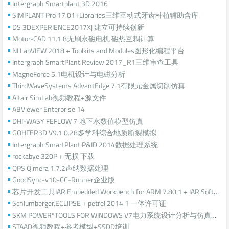
Intergraph Smartplant 3D 2016
SIMPLANT Pro 17.01+Libraries三维互动式牙齿种植辅助含库
DS 3DEXPERIENCE2017X| 建立可持续创新
Motor-CAD 11.1.8无刷永磁电机 磁热互耦计算
NI LabVIEW 2018 + Toolkits and Modules图形化编程平台
Intergraph SmartPlant Review 2017_R1三维审查工具
MagneForce 5.1电机设计与电磁分析
ThirdWaveSystems AdvantEdge 7.1有限元金属切削仿真
Altair SimLab视频教程+源文件
ABViewer Enterprise 14
DHI-WASY FEFLOW 7 地下水数值模型仿真
GOHFER3D V9.1.0.28多学科综合地质断裂模拟
Intergraph SmartPlant P&ID 2014数据处理系统
rockabye 320P + 无损 下载
QPS Qimera 1.7.2声纳数据处理
GoodSync-v10-CC-Runner企业版
芯片开发工具IAR Embedded Workbench for ARM 7.80.1 + IAR Software Pack 2017-01-27
Schlumberger.ECLIPSE + petrel 2014.1 一体许可证
SKM POWER*TOOLS FOR WINDOWS V7电力系统设计分析与仿真计算
STAAD视频教程+参考模型+SSDD培训