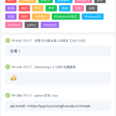
影视
奇幻
声纳
声学
喜剧
古装
动画
动漫
动作
光学设计
WindowsAPI笔记
WindowsAPI
sublime3
python
Intergraph
FR-630
评论于
包青天93版全集236国语【200-236】
好看！
FR-428
评论于
OptiGrating 4.2.3光纤光栅建模
FR-388
评论于
python 安装 Linux
pip install -i https://pypi.tuna.tsinghua.edu.cn/simple