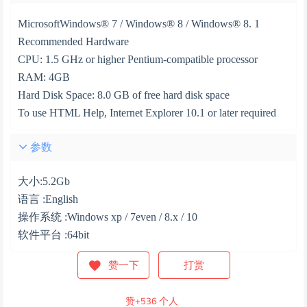
MicrosoftWindows® 7 / Windows® 8 / Windows® 8. 1
Recommended Hardware
CPU: 1.5 GHz or higher Pentium-compatible processor
RAM: 4GB
Hard Disk Space: 8.0 GB of free hard disk space
To use HTML Help, Internet Explorer 10.1 or later required
参数
大小:5.2Gb
语言 :English
操作系统 :Windows xp / 7even / 8.x / 10
软件平台 :64bit
赞一下
打赏
赞+
536
个人