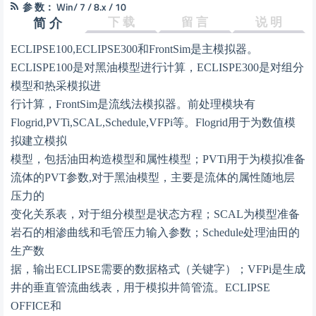
参 数：
Win/ 7 / 8.x / 10
下 载
留 言
说 明
简 介
ECLIPSE100,ECLIPSE300和FrontSim是主模拟器。
ECLISPE100是对黑油模型进行计算，ECLISPE300是对组分
模型和热采模拟进
行计算，FrontSim是流线法模拟器。前处理模块有
Flogrid,PVTi,SCAL,Schedule,VFPi等。Flogrid用于为数值模
拟建立模拟
模型，包括油田构造模型和属性模型；PVTi用于为模拟准备
流体的PVT参数,对于黑油模型，主要是流体的属性随地层
压力的
变化关系表，对于组分模型是状态方程；SCAL为模型准备
岩石的相渗曲线和毛管压力输入参数；Schedule处理油田的
生产数
据，输出ECLIPSE需要的数据格式（关键字）；VFPi是生成
井的垂直管流曲线表，用于模拟井筒管流。ECLIPSE
OFFICE和