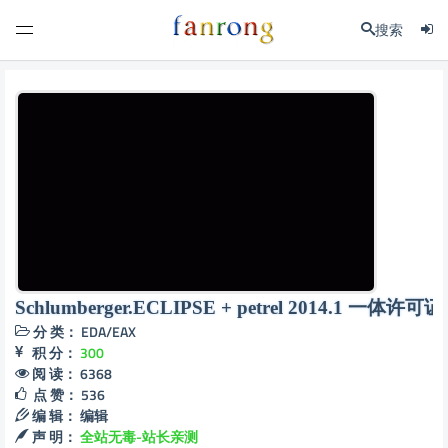
搜索
Schlumberger.ECLIPSE + petrel 2014.1 一体许可证
分 类：
EDA/EAX
积 分：
300
阅 读：
6368
点 赞：
536
编 辑：
编辑
声 明：
全站无毒-站长亲测