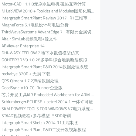
Motor-CAD 11.1.8无刷永磁电机 磁热互耦计算
NI LabVIEW 2018 + Toolkits and Modules图形化编程平台
Intergraph SmartPlant Review 2017_R1三维审查工具
MagneForce 5.1电机设计与电磁分析
ThirdWaveSystems AdvantEdge 7.1有限元金属切削仿真
Altair SimLab视频教程+源文件
ABViewer Enterprise 14
DHI-WASY FEFLOW 7 地下水数值模型仿真
GOHFER3D V9.1.0.28多学科综合地质断裂模拟
Intergraph SmartPlant P&ID 2014数据处理系统
rockabye 320P + 无损 下载
QPS Qimera 1.7.2声纳数据处理
GoodSync-v10-CC-Runner企业版
芯片开发工具IAR Embedded Workbench for ARM 7.80.1 + IAR Software Pack 2017-01-27
Schlumberger.ECLIPSE + petrel 2014.1 一体许可证
SKM POWER*TOOLS FOR WINDOWS V7电力系统设计分析与仿真计算
STAAD视频教程+参考模型+SSDD培训
Intergraph SmartSketch 2014 R1工程制图
Intergraph SmartPlant P&ID二次开发视频教程