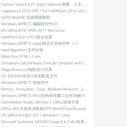
Carlson SurvCE 5.01 Data Collectors测量、土木、挖掘和建设
Logopress3 2016 SP0.7 for SolidWorks 2014-2017 x64
VERO WorkNC 实例视频教程
Windows API学习-编辑框控件(2)
DS SIMULIA FE-SAFE 2017 Win/Linux
GoodSync2Go-v10 U盘企业版
Windows API学习-static静态文本框控件（1）
HashAlgorithm 文件比较
Altair Flux 2018.1.1 x64
Simulation Lab Software SimLab Composer win7.2.4 x64 / 7.2.3 macOS
MagneForce 4.0电机设计仿真
DS 3DEXPERIENCE安装配置文件
Windows API学习-按钮控件
Mimics_Innovation_Suite_Medical+Research_20.0+3-matic Medical 12.0 (x64)医学有限元仿真
Windows API学习-MSG结构体和窗口过程详解(1)
GameMaker Studio Ultimate 2 GMS2游戏引擎
Office 365 全套高清教程(PPT/Word/Excel/Accese)
DS SIMULIA Isight 2017 Windows / Linux
Dassault Systemes GEOVIA Surpac 6.6.2 x64地质和采矿规划