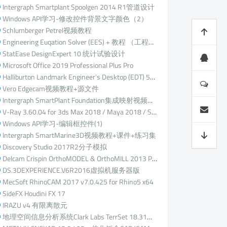
Intergraph Smartplant Spoolgen 2014 R1管道设计
Windows API学习-修改控件背景文字颜色（2）
Schlumberger Petrel视频教程
Engineering Euqation Solver (EES) + 教程 （工程方程求解）
StatEase DesignExpert 10 统计试验设计
Microsoft Office 2019 Professional Plus Pro
Halliburton Landmark Engineer’s Desktop (EDT) 5000.14.0
Vero Edgecam视频教程+源文件
Intergraph SmartPlant Foundation集成映射视频教程
V-Ray 3.60.04 for 3ds Max 2018 / Maya 2018 / SketchUp 2017 / Rhino 5
Windows API学习-编辑框控件(1)
Intergraph SmartMarine3D视频教程+课件+练习集
Discovery Studio 2017R2分子模拟
Delcam Crispin OrthoMODEL & OrthoMILL 2013 Pro鞋垫设计
DS.3DEXPERIENCE.V6R2016虚拟机服务器版
MecSoft RhinoCAM 2017 v7.0.425 for Rhino5 x64
SideFX Houdini FX 17
IRAZU v4 有限离散元
地理空间信息分析系统Clark Labs TerrSet 18.31原IDRISI