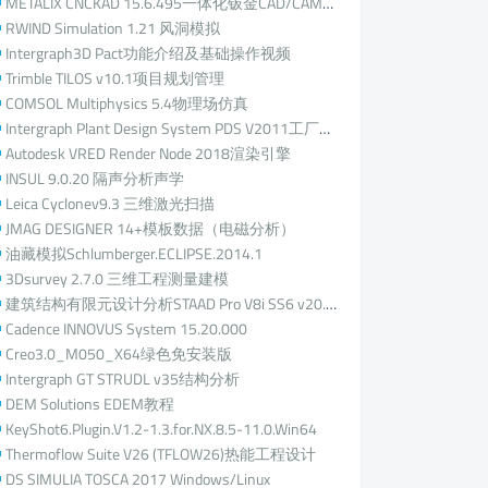
METALIX CNCKAD 15.6.495一体化钣金CAD/CAM编程
RWIND Simulation 1.21 风洞模拟
Intergraph3D Pact功能介绍及基础操作视频
Trimble TILOS v10.1项目规划管理
COMSOL Multiphysics 5.4物理场仿真
Intergraph Plant Design System PDS V2011工厂设计管理系统
Autodesk VRED Render Node 2018渲染引擎
INSUL 9.0.20 隔声分析声学
Leica Cyclonev9.3 三维激光扫描
JMAG DESIGNER 14+模板数据（电磁分析）
油藏模拟Schlumberger.ECLIPSE.2014.1
3Dsurvey 2.7.0 三维工程测量建模
建筑结构有限元设计分析STAAD Pro V8i SS6 v20.07.11.90 + SSDD SS6
Cadence INNOVUS System 15.20.000
Creo3.0_M050_X64绿色免安装版
Intergraph GT STRUDL v35结构分析
DEM Solutions EDEM教程
KeyShot6.Plugin.V1.2-1.3.for.NX.8.5-11.0.Win64
Thermoflow Suite V26 (TFLOW26)热能工程设计
DS SIMULIA TOSCA 2017 Windows/Linux