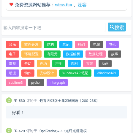
免费资源网站推荐：
wims.fun
、
泛容
搜索
音乐
软件开发
结构
笔记
科幻
电磁
电机
电子
环境配置
有限元
数据解析
数据处理
故事
影视
奇幻
声纳
声学
喜剧
古装
动画
动漫
动作
光学设计
WindowsAPI笔记
WindowsAPI
sublime3
python
Intergraph
FR-630
评论于
包青天93版全集236国语【200-236】
好看！
FR-428
评论于
OptiGrating 4.2.3光纤光栅建模